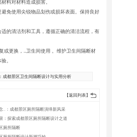
损材料对材料造成损害。
是避免使用尖锐物品划伤或损坏表面。保持良好
择合适的清洁剂和工具，遵循正确的清洁流程，有
复或更换，..卫生间使用 。维护卫生间隔断材
体验。
：
成都景区卫生间隔断设计与实用分析
【返回列表】
念..：成都景区厕所隔断演绎新风采
限：探索成都景区厕所隔断设计之道
区厕所隔断
生间隔断
成都卫生间隔断厂家
区厕所隔断设计新潮巧妙