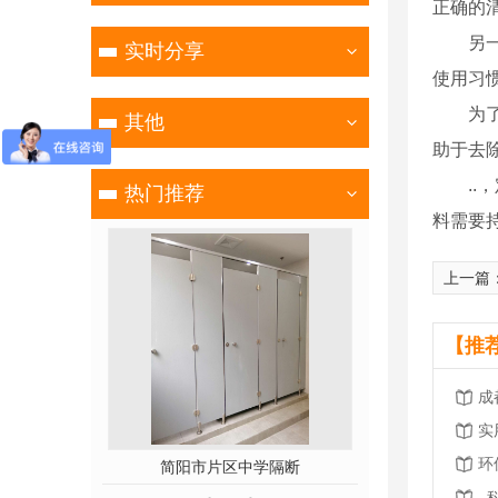
正确的
另
实时分享
使用习
为
其他
助于去
.
热门推荐
料需要持
上一篇
【推
成
实
环
简阳市片区中学隔断
西南交通大学学
.