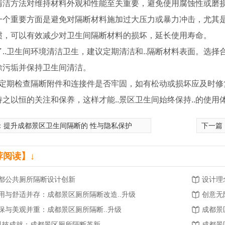
清洁方法对维持材料外观和性能至关重要，避免使用腐蚀性或磨
一个重要方面是避免对隔断材料施加过大压力或暴力冲击，尤其
惯，可以有效减少对卫生间隔断材料的损坏，延长使用寿命。
了..卫生间环境清洁卫生，建议定期清洁和..隔断材料表面。选
除污垢并保持卫生间清洁。
.，定期检查隔断附件和连接件是否牢固，如有松动或损坏应及时修
之以恒的关注和保养，这样才能..景区卫生间始终保持..的使用
：
提升成都景区卫生间隔断的 性与隐私保护
下一篇
荐阅读】↓
都公共厕所隔断设计创新
设计理
用与舒适并存：成都景区厕所隔断改造..升级
创意无
保与美观并重：成都景区厕所隔断..升级
成都景
校卫生间隔断
四川景区卫生间隔断
四川卫
.科技成就：成都景区厕所隔断革新
成都景